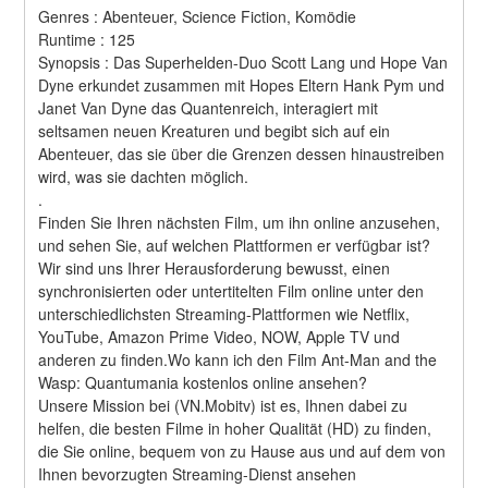
Genres : Abenteuer, Science Fiction, Komödie 
Runtime : 125 
Synopsis : Das Superhelden-Duo Scott Lang und Hope Van 
Dyne erkundet zusammen mit Hopes Eltern Hank Pym und 
Janet Van Dyne das Quantenreich, interagiert mit 
seltsamen neuen Kreaturen und begibt sich auf ein 
Abenteuer, das sie über die Grenzen dessen hinaustreiben 
wird, was sie dachten möglich. 
.
Finden Sie Ihren nächsten Film, um ihn online anzusehen, 
und sehen Sie, auf welchen Plattformen er verfügbar ist?
Wir sind uns Ihrer Herausforderung bewusst, einen 
synchronisierten oder untertitelten Film online unter den 
unterschiedlichsten Streaming-Plattformen wie Netflix, 
YouTube, Amazon Prime Video, NOW, Apple TV und 
anderen zu finden.Wo kann ich den Film Ant-Man and the 
Wasp: Quantumania kostenlos online ansehen?
Unsere Mission bei (VN.Mobitv) ist es, Ihnen dabei zu 
helfen, die besten Filme in hoher Qualität (HD) zu finden, 
die Sie online, bequem von zu Hause aus und auf dem von 
Ihnen bevorzugten Streaming-Dienst ansehen 